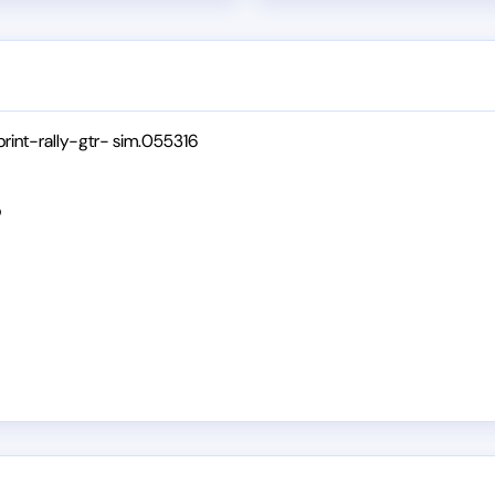
print-rally-gtr- sim.055316
p