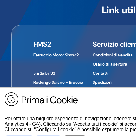
l'importatore.
Link util
Le immagini a volte possono differire in qualche parti
Informazioni di contatto del produttore/importatore
Nome dell'azienda:
CIF
Indirizzo:
Città:
FMS2
Servizio clien
Provincia:
CAP:
Ferruccio Motor Show 2
Condizioni di vendita
Paese:
Telefono:
Orario di apertura
E-mail:
via Salvi, 33
Contatti
Rodengo Saiano - Brescia
Spedizioni
Pagamenti
Prima i Cookie
Tel. +39 030 610774
Reso merce
P. IVA: 01694030980
Guida all'acquisto
Per offrire una migliore esperienza di navigazione, ottenere st
Analytics 4 - GA). Cliccando su “Accetta tutti i cookie” si accon
Cliccando su “Configura i cookie” è possibile esprimere la propr