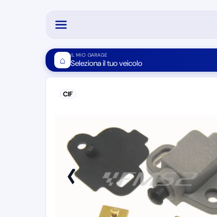
IL MIO GARAGE
⌂
Seleziona il tuo veicolo
CIF
❮