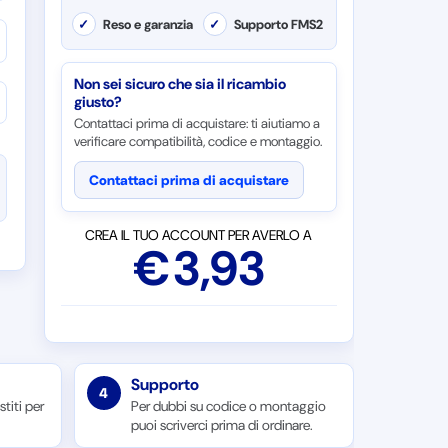
✓
Reso e garanzia
✓
Supporto FMS2
Non sei sicuro che sia il ricambio
giusto?
Contattaci prima di acquistare: ti aiutiamo a
verificare compatibilità, codice e montaggio.
Contattaci prima di acquistare
CREA IL TUO ACCOUNT PER AVERLO A
€
3,93
Supporto
4
titi per
Per dubbi su codice o montaggio
puoi scriverci prima di ordinare.