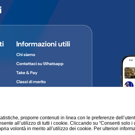
i
colare dal prodotto al quale si riferiscono.
:
ti
Informazioni utili
Chi siamo
Contattaci su Whatsapp
Take & Pay
Classi di merito
Gruppi d'acquisto
Privacy Policy
Cookie
atistiche, proporre contenuti in linea con le preferenze dell’uten
sente all’utilizzo di tutti i cookie. Cliccando su “Consenti solo i
ia volontà in merito all’utilizzo dei cookie. Per ulteriori inform