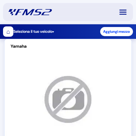
⌂
Seleziona il tuo veicolo
Aggiungi mezzo
▾
Yamaha