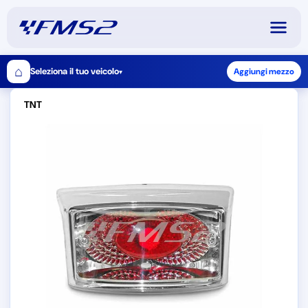
⌂
Seleziona il tuo veicolo
Aggiungi mezzo
▾
TNT