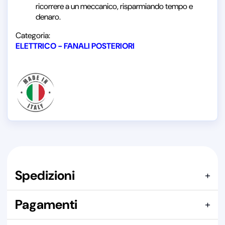
ricorrere a un meccanico, risparmiando tempo e
denaro.
Categoria:
ELETTRICO - FANALI POSTERIORI
Spedizioni
+
Articolo confezionato in
SCATOLA DI CARTONE
Pagamenti
+
Spedizione consigliata:
PACCO
Indicazione riferita a un singolo pezzo. Il costo effettivo dipende
Qui puoi pagare con: