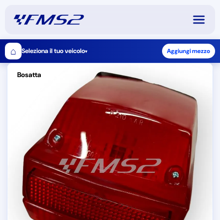
⌂
Seleziona il tuo veicolo
Aggiungi mezzo
▾
Bosatta