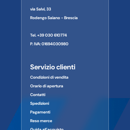
dal prodotto al quale si riferiscono.
Città:
via Salvi, 33
Provincia:
CAP:
Rodengo Saiano - Brescia
Paese:
Telefono:
Tel. +39 030 610774
E-mail:
P. IVA: 01694030980
Servizio clienti
Condizioni di vendita
Orario di apertura
Contatti
Spedizioni
Pagamenti
Reso merce
Guida all'acquisto