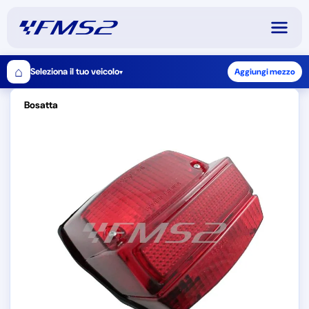
⌂
Seleziona il tuo veicolo
Aggiungi mezzo
▾
Bosatta