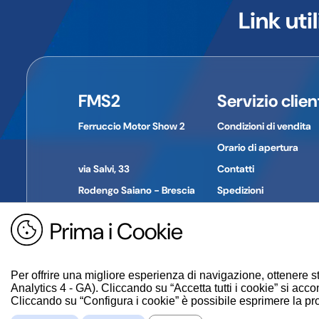
l'importatore.
Link util
Le immagini a volte possono differire in qualche parti
Informazioni di contatto del produttore/importatore
Nome dell'azienda:
Indirizzo:
Città:
FMS2
Servizio clien
Provincia:
CAP:
Ferruccio Motor Show 2
Condizioni di vendita
Paese:
Telefono:
Orario di apertura
E-mail:
via Salvi, 33
Contatti
Rodengo Saiano - Brescia
Spedizioni
Pagamenti
Prima i Cookie
Tel. +39 030 610774
Reso merce
P. IVA: 01694030980
Guida all'acquisto
Per offrire una migliore esperienza di navigazione, ottenere st
Analytics 4 - GA). Cliccando su “Accetta tutti i cookie” si accon
Cliccando su “Configura i cookie” è possibile esprimere la propr