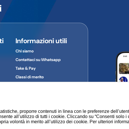
i
colare dal prodotto al quale si riferiscono.
:
ti
Informazioni utili
Chi siamo
Contattaci su Whatsapp
Take & Pay
Classi di merito
Gruppi d'acquisto
Privacy Policy
Cookie
atistiche, proporre contenuti in linea con le preferenze dell’uten
sente all’utilizzo di tutti i cookie. Cliccando su “Consenti solo i
ia volontà in merito all’utilizzo dei cookie. Per ulteriori inform