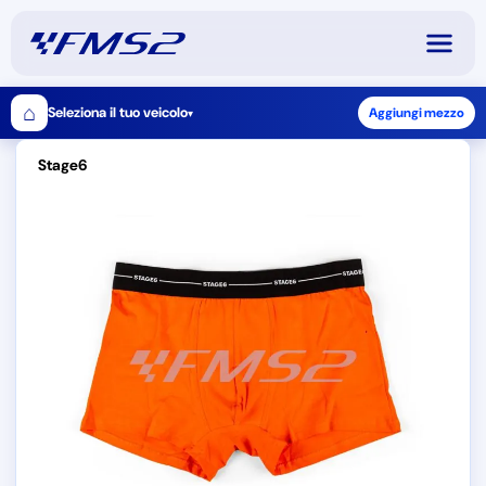
⌂
Seleziona il tuo veicolo
Aggiungi mezzo
▾
Stage6