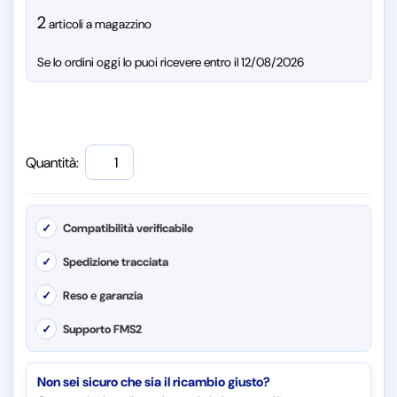
2
articoli a magazzino
Se lo ordini oggi lo puoi ricevere entro il 12/08/2026
Quantità:
✓
Compatibilità verificabile
✓
Spedizione tracciata
✓
Reso e garanzia
✓
Supporto FMS2
Non sei sicuro che sia il ricambio giusto?