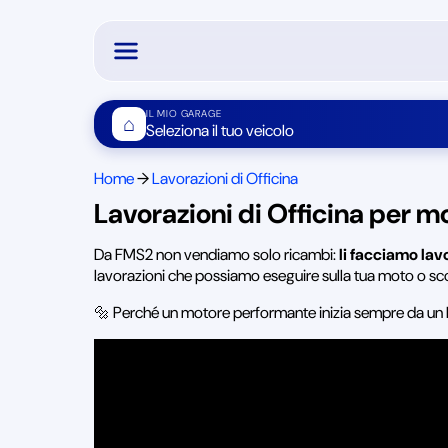
IL MIO GARAGE
⌂
Seleziona il tuo veicolo
Home
→
Lavorazioni di Officina
Lavorazioni di Officina per m
Da FMS2 non vendiamo solo ricambi:
li facciamo lav
lavorazioni che possiamo eseguire sulla tua moto o sc
🔩 Perché un motore performante inizia sempre da un 