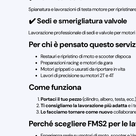
Spianatura e lavorazioni di testa motore per ripristinare
✔️ Sedi e smerigliatura valvole
Lavorazione professionale di sedi e valvole per motori 4
Per chi è pensato questo serviz
Restauri e ripristino di moto e scooter d’epoca
Preparazioni racing e motori da gara
Motori grippati o usurati da riportare in vita
Lavori di precisione su motori 2T e 4T
Come funziona
Portaci il tuo pezzo
(cilindro, albero, testa, ecc
Ti consigliamo la lavorazione più adatta
e i 
Lo facciamo tornare come nuovo
collaborando
Perché scegliere FMS2 per le l
Esperienza reale su motori di moto, scooter e Ve